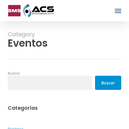
Skip
Menu
to
main
content
Category
Eventos
Buscar
Buscar
Categorías
Boletines