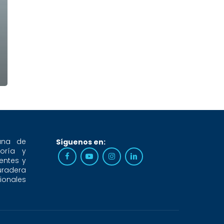
ana de
Síguenos en:
oría y
entes y
uradera
sionales