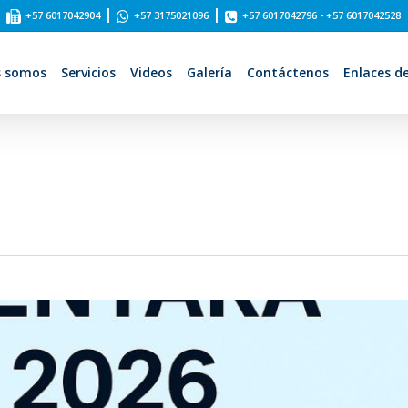
|
|
+57 6017042904
+57 3175021096
+57 6017042796 - +57 6017042528
s somos
Servicios
Videos
Galería
Contáctenos
Enlaces de