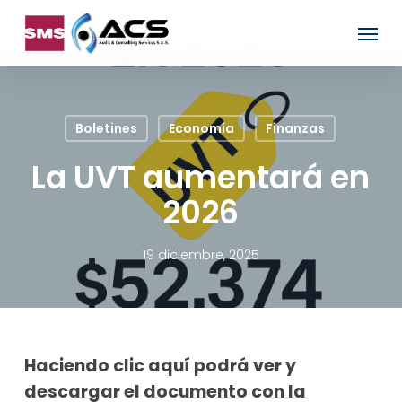
Skip
Menu
to
main
content
Boletines
Economía
Finanzas
La UVT aumentará en
2026
19 diciembre, 2025
Haciendo clic aquí podrá ver y
descargar el documento con la