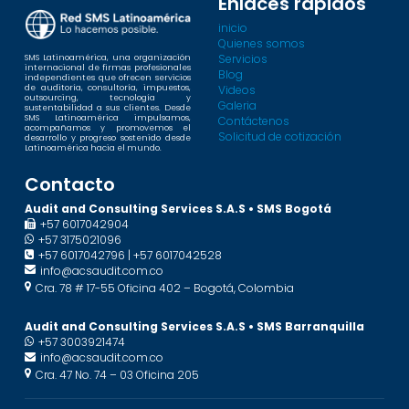
Enlaces rápidos
inicio
Quienes somos
Servicios
SMS Latinoamérica, una organización
internacional de firmas profesionales
Blog
independientes que ofrecen servicios
Videos
de auditoría, consultoría, impuestos,
outsourcing, tecnología y
Galeria
sustentabilidad a sus clientes. Desde
SMS Latinoamérica impulsamos,
Contáctenos
acompañamos y promovemos el
Solicitud de cotización
desarrollo y progreso sostenido desde
Latinoamérica hacia el mundo.
Contacto
Audit and Consulting Services S.A.S • SMS Bogotá
+57 6017042904
+57 3175021096
+57 6017042796 | +57 6017042528
info@acsaudit.com.co
Cra. 78 # 17-55 Oficina 402 – Bogotá, Colombia
Audit and Consulting Services S.A.S • SMS Barranquilla
+57 3003921474
info@acsaudit.com.co
Cra. 47 No. 74 – 03 Oficina 205