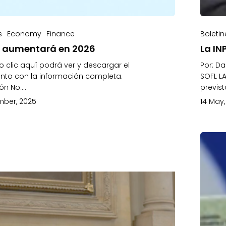
s
Economy
Finance
Boletin
T aumentará en 2026
La IN
 clic aquí podrá ver y descargar el
Por: D
to con la información completa.
SOFL L
ón No.…
previs
mber, 2025
14 May