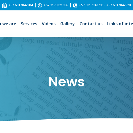
|
|
+57 6017042904
+57 3175021096
+57 6017042796 - +57 6017042528
 we are
Services
Videos
Gallery
Contact us
Links of int
News