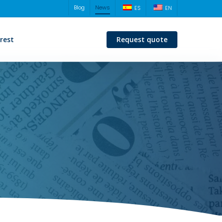
Blog
News
ES
EN
erest
Request quote